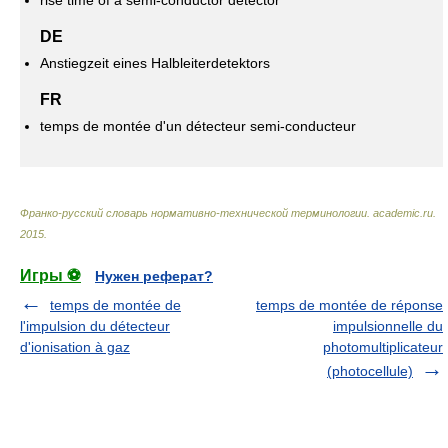
rise time of a semi-conductor detector
DE
Anstiegzeit eines Halbleiterdetektors
FR
temps de montée d'un détecteur semi-conducteur
Франко-русский словарь нормативно-технической терминологии
.
academic.ru
.
2015
.
Игры ⚽
Нужен реферат?
temps de montée de
temps de montée de réponse
l'impulsion du détecteur
impulsionnelle du
d'ionisation à gaz
photomultiplicateur
(photocellule)