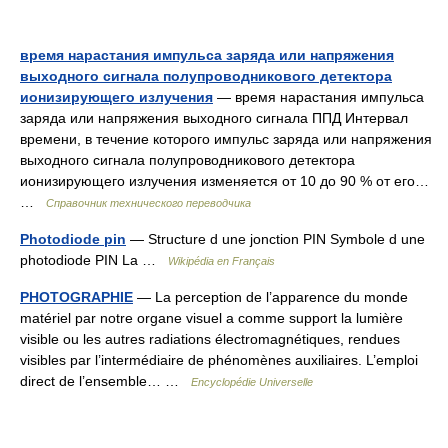
время нарастания импульса заряда или напряжения
выходного сигнала полупроводникового детектора
ионизирующего излучения
— время нарастания импульса
заряда или напряжения выходного сигнала ППД Интервал
времени, в течение которого импульс заряда или напряжения
выходного сигнала полупроводникового детектора
ионизирующего излучения изменяется от 10 до 90 % от его…
…
Справочник технического переводчика
Photodiode pin
— Structure d une jonction PIN Symbole d une
photodiode PIN La …
Wikipédia en Français
PHOTOGRAPHIE
— La perception de l’apparence du monde
matériel par notre organe visuel a comme support la lumière
visible ou les autres radiations électromagnétiques, rendues
visibles par l’intermédiaire de phénomènes auxiliaires. L’emploi
direct de l’ensemble… …
Encyclopédie Universelle