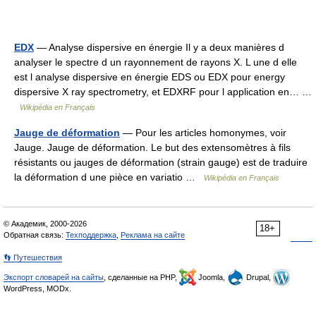
EDX
— Analyse dispersive en énergie Il y a deux manières d
analyser le spectre d un rayonnement de rayons X. L une d elle
est l analyse dispersive en énergie EDS ou EDX pour energy
dispersive X ray spectrometry, et EDXRF pour l application en… …
Wikipédia en Français
Jauge de déformation
— Pour les articles homonymes, voir
Jauge. Jauge de déformation. Le but des extensomètres à fils
résistants ou jauges de déformation (strain gauge) est de traduire
la déformation d une pièce en variatio …
Wikipédia en Français
© Академик, 2000-2026
18+
Обратная связь:
Техподдержка
,
Реклама на сайте
👣 Путешествия
Экспорт словарей на сайты
, сделанные на PHP,
Joomla,
Drupal,
WordPress, MODx.