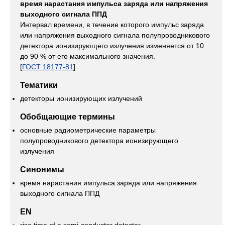
время нарастания импульса заряда или напряжения
выходного сигнала ППД
Интервал времени, в течение которого импульс заряда
или напряжения выходного сигнала полупроводникового
детектора ионизирующего излучения изменяется от 10
до 90 % от его максимального значения.
[
ГОСТ 18177-81
]
Тематики
детекторы ионизирующих излучений
Обобщающие термины
основные радиометрические параметры
полупроводникового детектора ионизирующего
излучения
Синонимы
время нарастания импульса заряда или напряжения
выходного сигнала ППД
EN