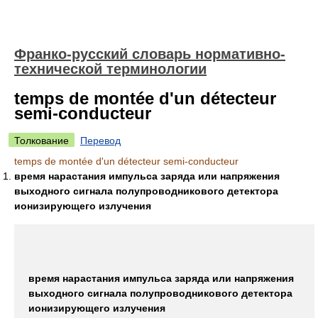
Франко-русский словарь нормативно-
технической терминологии
temps de montée d'un détecteur
semi-conducteur
Толкование
Перевод
temps de montée d'un détecteur semi-conducteur
время нарастания импульса заряда или напряжения
выходного сигнала полупроводникового детектора
ионизирующего излучения
время нарастания импульса заряда или напряжения
выходного сигнала полупроводникового детектора
ионизирующего излучения